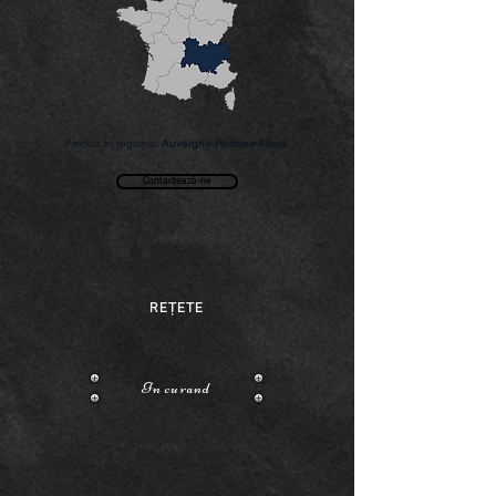
Produs în regiune:
Auvergne-Rhônes-Alpes
.
Contactează-ne
REȚETE
In curand