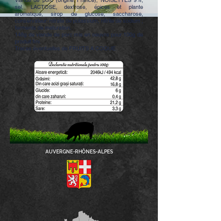
Viande de porc (origine: France), NOISETTES 9%,
sel, LACTOSE, dextrose, épices et plante
aromatique, sirop de glucose, saccharose,
conservateur: nitrate de potassium, nitrite de sodium ;
ferments de maturation.
148g de viande de porc mis en oeuvre pour 100g de
produit fini.
Traces éventuelles de FRUITS A COQUE.
AUVERGNE-RHÔNES-ALPES