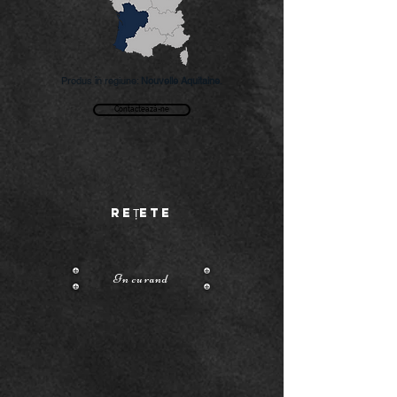
Produs în regiune:
Nouvelle Aquitaine
.
Contactează-ne
REȚETE
In curand