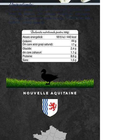
Ingrediente:
Grăsime de porc, rață 26% (ficat slab, grăsime), apă,
ficat de pasăre, OU, amidon modificat, Armagnac
1%, sare, conservant: sare de nitrit, PROTEINE DIN
LAPTE, arome naturale.
NOUVELLE AQUITAINE